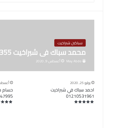
سباكين شبراخيت
محمد سباك فى شبراخيت 01060129355
May Abdo
أغسطس 9, 2020
يوليو 25, 2020
أغسطس 5, 0
احمد سباك في شبراخيت
حسام م
147995
01210531961